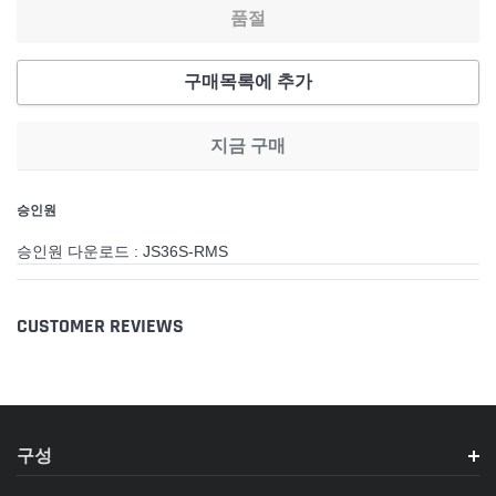
품절
구매목록에 추가
지금 구매
카
승인원
트
에
승인원 다운로드 : JS36S-RMS
제
품
추
CUSTOMER REVIEWS
가
구성