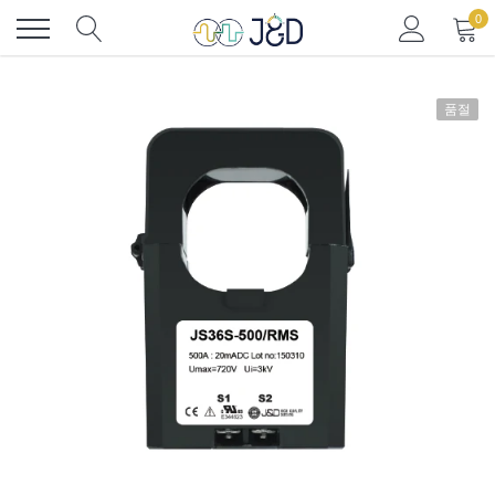
콘
0
텐
츠
로
건
품절
너
뛰
기