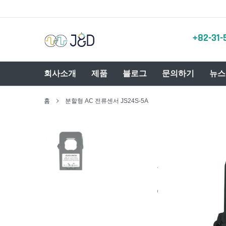
콘
텐
츠
+82-31-
로
건
너
뛰
회사소개
제품
블로그
문의하기
뉴스
기
홈
분할형 AC 전류센서 JS24S-5A
분할형 AC 전류센서
AC 전압센서
Io
분할형 AD/DC 전류센서
AC/DC 전압센서
IoT
AC/DC 전류센서
IoT
분할형 로고스키코일
AC 전류프로브
Io
AC/DC 전류프로브
Io
IoT