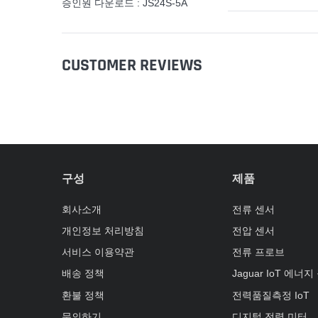
승인원 다운로드 : JS24S-5A
CUSTOMER REVIEWS
구성
제품
회사소개
전류 센서
개인정보 처리방침
전압 센서
서비스 이용약관
전류 프로브
배송 정책
Jaguar IoT 에너
환불 정책
전력품질측정 IoT
문의하기
디지털 전력 미터