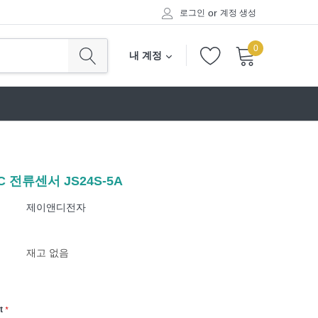
로그인
or
계정 생성
0
내 계정
 전류센서 JS24S-5A
제이앤디전자
터
재고 없음
nt
*