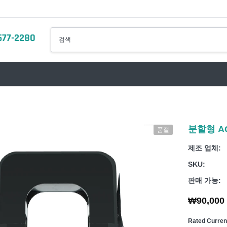
577-2280
분할형 AC
품절
T 멀티채널 에너지미터
전력품질 분석기
AC 전력미터
제조 업체:
 AC 전류센서
AC 전력품질측정 CT
DC 전력미터
SKU:
 DC 전류센서
DC 전력품질측정 CT
분전반 멀티채널 전력미
판매 가능:
T 환경센서
악세사리
AC 전류센서
₩90,000
T 액세서리
DC 전류센서
Rated Curre
 통신
악세사리