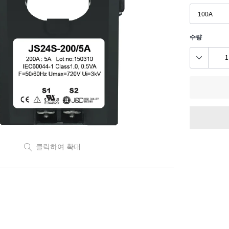
수량
카
클릭하여 확대
트
에
제
품
추
가