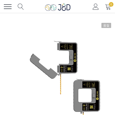
콘
0
텐
츠
로
건
품절
너
뛰
기