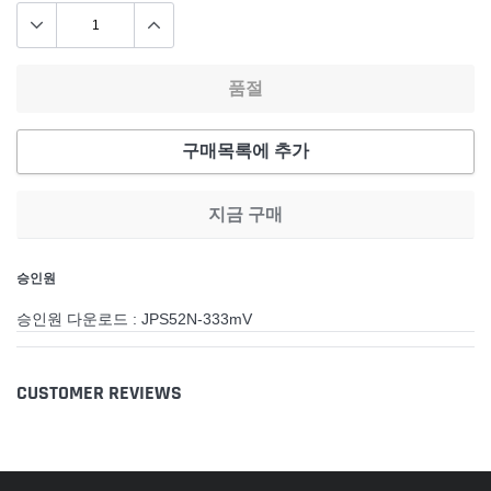
품절
구매목록에 추가
지금 구매
카
승인원
트
에
승인원 다운로드 : JPS52N-333mV
제
품
추
CUSTOMER REVIEWS
가